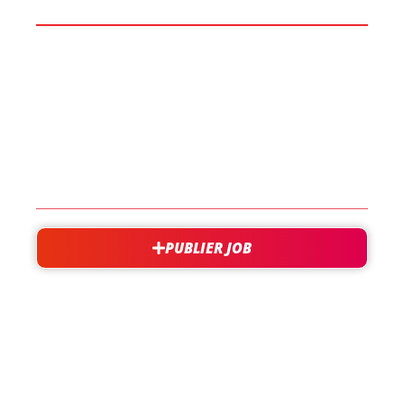
LES JOBS
EN SAVOIR PLUS
CONTACT
PUBLIER JOB
besoin d'aide?
support@jobxtra.be