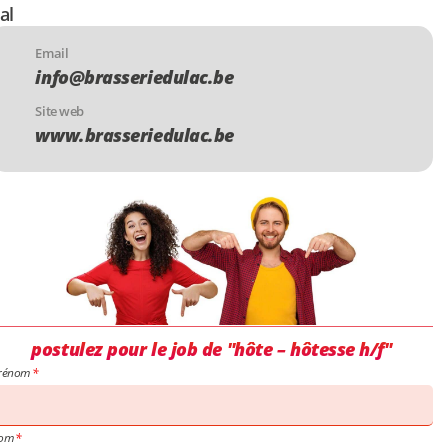
al
Email
info@brasseriedulac.be
Site web
www.brasseriedulac.be
postulez pour le job de "hôte – hôtesse h/f"
rénom
om