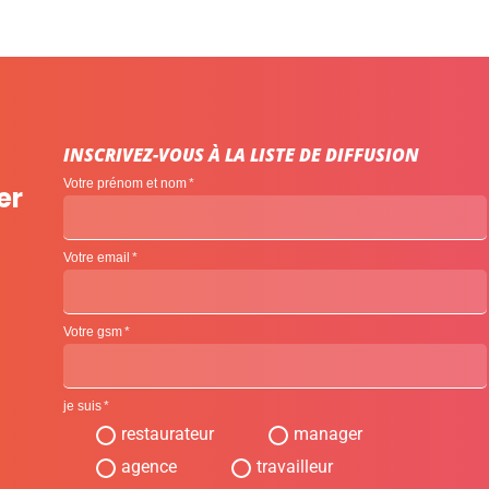
INSCRIVEZ-VOUS À LA LISTE DE DIFFUSION
Votre prénom et nom
er
Votre email
Votre gsm
je suis
restaurateur
manager
agence
travailleur