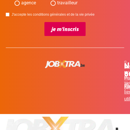
agence
travailleur
J'accepte les conditions générales et de la vie privée
je m'inscris
©
L
N
N
20
c
S
MO
Pa
for
We
et
in
Fa
Des
li
uti