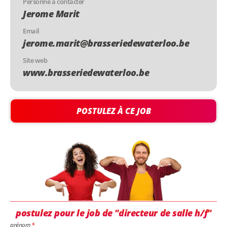
Personne à contacter
Jerome Marit
Email
jerome.marit@brasseriedewaterloo.be
Site web
www.brasseriedewaterloo.be
POSTULEZ À CE JOB
postulez pour le job de "directeur de salle h/f"
prénom