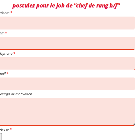
postulez pour le job de "chef de rang h/f"
rénom
om
éléphone
mail
essage de motivation
otre cv