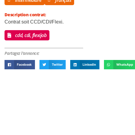
intermediare
français
Description contrat:
Contrat soit CCD/CDI/Flexi.
cdd, cdi, flexijob
Partagez l'annonce:
Facebook
Twitter
LinkedIn
WhatsApp