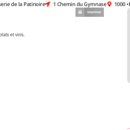
erie de la Patinoire
1 Chemin du Gymnase
1000 •
imprimer
lats et vins.