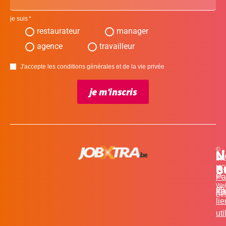
je suis
restaurateur
manager
agence
travailleur
J'accepte les conditions générales et de la vie privée
je m'inscris
©
L
N
N
20
c
S
MO
Pa
for
We
et
in
Fa
Des
li
uti