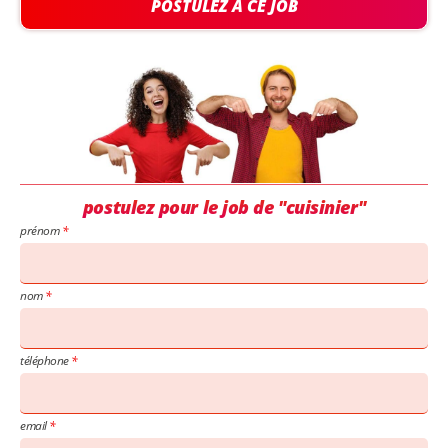
POSTULEZ À CE JOB
postulez pour le job de "cuisinier"
prénom
nom
téléphone
email