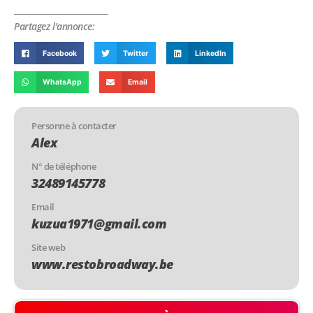
Partagez l'annonce:
Facebook
Twitter
LinkedIn
WhatsApp
Email
Personne à contacter
Alex
N° de téléphone
32489145778
Email
kuzua1971@gmail.com
Site web
www.restobroadway.be