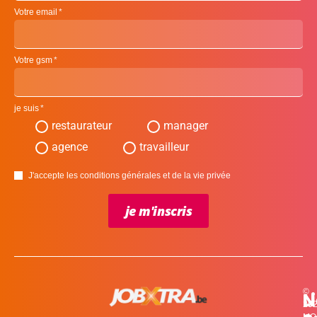
Votre email
Votre gsm
je suis
restaurateur
manager
agence
travailleur
J'accepte les conditions générales et de la vie privée
je m'inscris
©
L
N
N
20