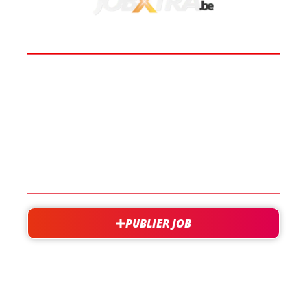
BOOST TA CARRIÈRE
LES JOBS
EN SAVOIR PLUS
CONTACT
PUBLIER JOB
besoin d'aide?
support@jobxtra.be