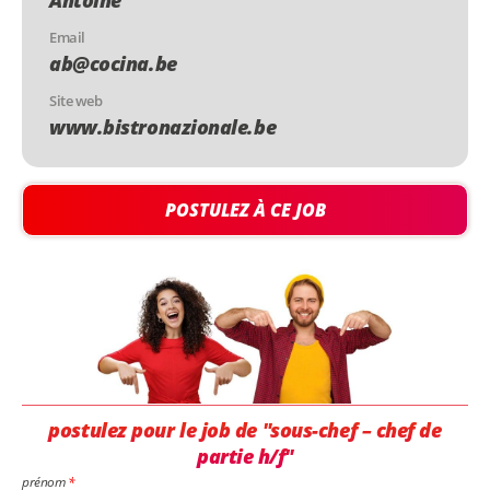
Antoine
Email
ab@cocina.be
Site web
www.bistronazionale.be
POSTULEZ À CE JOB
postulez pour le job de "sous-chef – chef de
partie h/f"
prénom