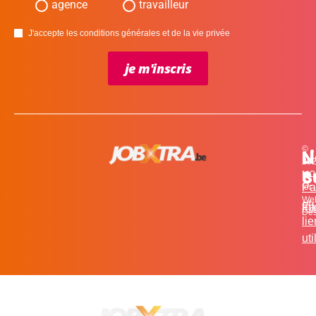
agence
travailleur
J'accepte les conditions générales et de la vie privée
je m'inscris
©
L
N
N
20
c
S
MO
Pa
for
We
et
in
Fa
Des
li
uti