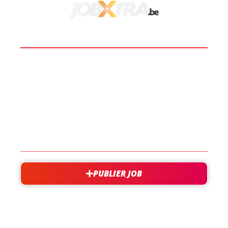
BOOST TA CARRIÈRE
LES JOBS
EN SAVOIR PLUS
CONTACT
PUBLIER JOB
besoin d'aide?
support@jobxtra.be