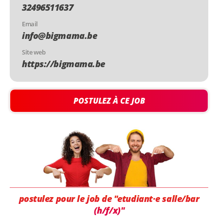
32496511637
Email
info@bigmama.be
Site web
https://bigmama.be
POSTULEZ À CE JOB
postulez pour le job de "etudiant·e salle/bar
(h/f/x)"