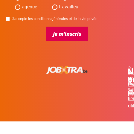
agence
travailleur
J'accepte les conditions générales et de la vie privée
je m'inscris
©
L
N
N
20
c
S
MO
Pa
for
We
et
in
Fa
Des
li
uti