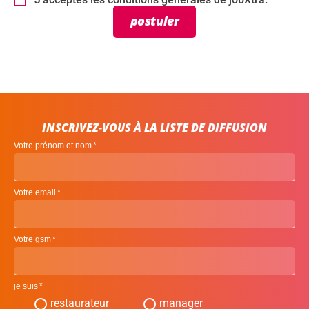
postuler
INSCRIVEZ-VOUS À LA LISTE DE DIFFUSION
Votre prénom et nom
Votre email
Votre gsm
je suis
restaurateur
manager