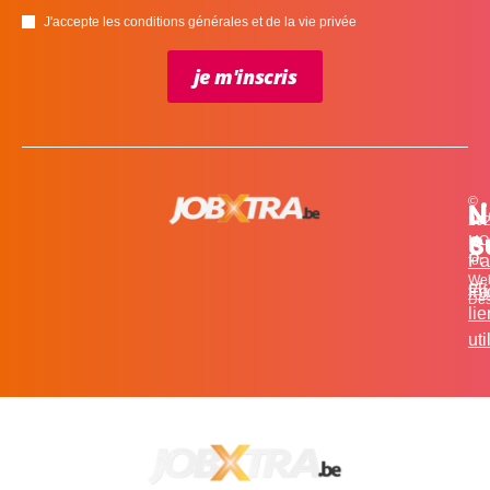
J'accepte les conditions générales et de la vie privée
je m'inscris
©
L
N
N
20
c
S
MO
Pa
for
We
et
in
Fa
Des
li
uti