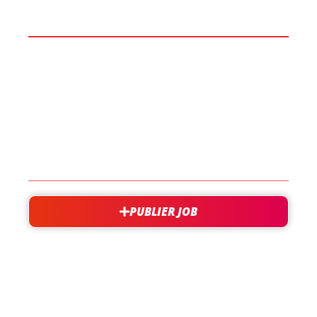
BOOST TA CARRIÈRE
LES JOBS
EN SAVOIR PLUS
CONTACT
PUBLIER JOB
besoin d'aide?
support@jobxtra.be