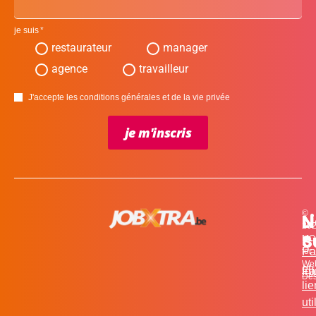
je suis
restaurateur
manager
agence
travailleur
J'accepte les conditions générales et de la vie privée
je m'inscris
©
L
N
N
20
c
S
MO
Pa
for
We
et
in
Fa
Des
li
uti