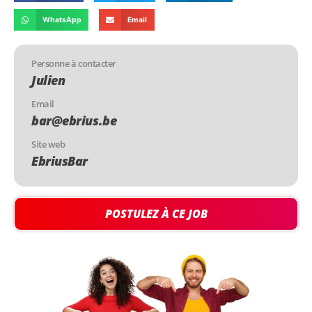
WhatsApp
Email
Personne à contacter
Julien
Email
bar@ebrius.be
Site web
EbriusBar
POSTULEZ À CE JOB