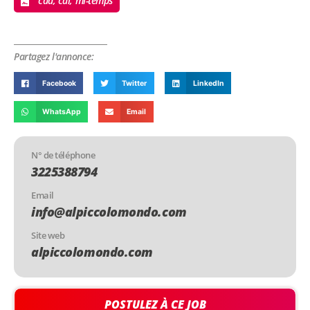
cdd, cdi, mi-temps
Partagez l'annonce:
Facebook
Twitter
LinkedIn
WhatsApp
Email
N° de téléphone
3225388794
Email
info@alpiccolomondo.com
Site web
alpiccolomondo.com
POSTULEZ À CE JOB